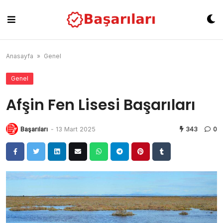
Skip
to
content
Anasayfa
»
Genel
Genel
Afşin Fen Lisesi Başarıları
Başarıları
-
13 Mart 2025
343
0