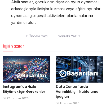
Akıllı saatler, çocukların dışarıda oyun oynaması,
arkadaşlarıyla iletişim kurması veya eğitici oyunlar
oynaması gibi çeşitli aktiviteleri planlamalarına
yardımcı olur.
Yazı
« Önceki Yazı
Sonraki Yazı »
gezinmesi
İlgili Yazılar
Data Center’larda
Instagram’da Hızla
Verimlilik İçin Kablolama
Büyümek İçin Gerekenler
İpuçları
22 Haziran 2026
1 Haziran 2026