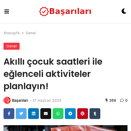
Skip
to
content
Anasayfa
»
Genel
Genel
Akıllı çocuk saatleri ile
eğlenceli aktiviteler
planlayın!
Başarıları
-
17 Haziran 2025
369
0