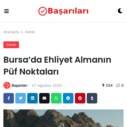
Skip
to
content
Anasayfa
»
Genel
Genel
Bursa’da Ehliyet Almanın
Püf Noktaları
Başarıları
-
27 Ağustos 2025
254
0