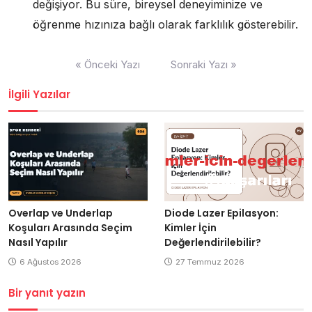
değişiyor. Bu süre, bireysel deneyiminize ve
öğrenme hızınıza bağlı olarak farklılık gösterebilir.
Yazı
« Önceki Yazı
Sonraki Yazı »
gezinmesi
İlgili Yazılar
Overlap ve Underlap
Diode Lazer Epilasyon:
Koşuları Arasında Seçim
Kimler İçin
Nasıl Yapılır
Değerlendirilebilir?
6 Ağustos 2026
27 Temmuz 2026
Bir yanıt yazın