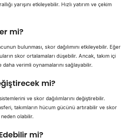
ığı yarışını etkileyebilir. Hızlı yatırım ve çekim
ler mi?
ncunun bulunması, skor dağılımını etkileyebilir. Eğer
arın skor ortalamaları düşebilir. Ancak, takım içi
e daha verimli oynamalarını sağlayabilir.
eğiştirecek mi?
temlerini ve skor dağılımlarını değiştirebilir.
nsferi, takımların hücum gücünü artırabilir ve skor
 neden olabilir.
Edebilir mi?