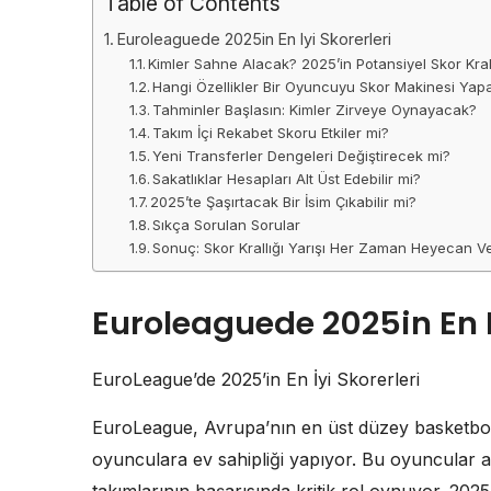
Table of Contents
Euroleaguede 2025in En Iyi Skorerleri
Kimler Sahne Alacak? 2025’in Potansiyel Skor Kral
Hangi Özellikler Bir Oyuncuyu Skor Makinesi Yap
Tahminler Başlasın: Kimler Zirveye Oynayacak?
Takım İçi Rekabet Skoru Etkiler mi?
Yeni Transferler Dengeleri Değiştirecek mi?
Sakatlıklar Hesapları Alt Üst Edebilir mi?
2025’te Şaşırtacak Bir İsim Çıkabilir mi?
Sıkça Sorulan Sorular
Sonuç: Skor Krallığı Yarışı Her Zaman Heyecan Ve
Euroleaguede 2025in En I
EuroLeague’de 2025’in En İyi Skorerleri
EuroLeague, Avrupa’nın en üst düzey basketbol l
oyunculara ev sahipliği yapıyor. Bu oyuncular 
takımlarının başarısında kritik rol oynuyor. 202