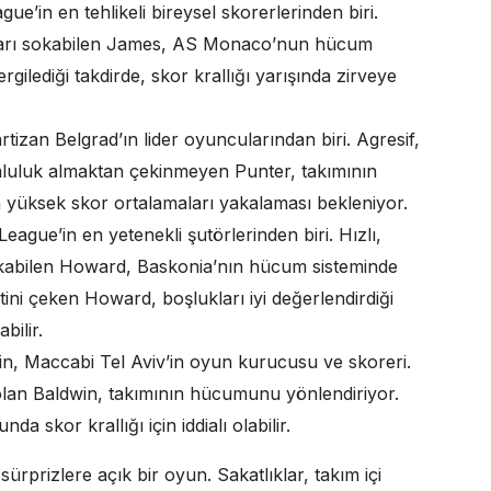
e’in en tehlikeli bireysel skorerlerinden biri.
tları sokabilen James, AS Monaco’nun hücum
rgilediği takdirde, skor krallığı yarışında zirveye
tizan Belgrad’ın lider oyuncularından biri. Agresif,
mluluk almaktan çekinmeyen Punter, takımının
yüksek skor ortalamaları yakalaması bekleniyor.
gue’in en yetenekli şutörlerinden biri. Hızlı,
sokabilen Howard, Baskonia’nın hücum sisteminde
ini çeken Howard, boşlukları iyi değerlendirdiği
bilir.
n, Maccabi Tel Aviv’in oyun kurucusu ve skoreri.
 olan Baldwin, takımının hücumunu yönlendiriyor.
a skor krallığı için iddialı olabilir.
rprizlere açık bir oyun. Sakatlıklar, takım içi