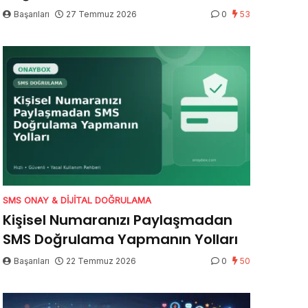
Başarıları
27 Temmuz 2026
0
53
SMS ONAY & DIJITAL DOĞRULAMA
Kişisel Numaranızı Paylaşmadan
SMS Doğrulama Yapmanın Yolları
Başarıları
22 Temmuz 2026
0
50