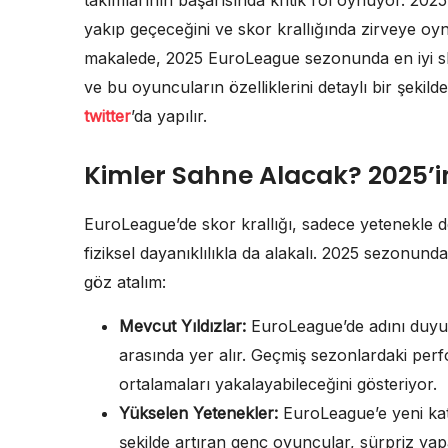
yakıp geçeceğini ve skor krallığında zirveye o
makalede, 2025 EuroLeague sezonunda en iyi sk
ve bu oyuncuların özelliklerini detaylı bir şekild
twitter
’da yapılır.
Kimler Sahne Alacak? 2025’in
EuroLeague’de skor krallığı, sadece yetenekle de
fiziksel dayanıklılıkla da alakalı. 2025 sezonund
göz atalım:
Mevcut Yıldızlar:
EuroLeague’de adını duyur
arasında yer alır. Geçmiş sezonlardaki per
ortalamaları yakalayabileceğini gösteriyor.
Yükselen Yetenekler:
EuroLeague’e yeni katı
şekilde artıran genç oyuncular, sürpriz yapa