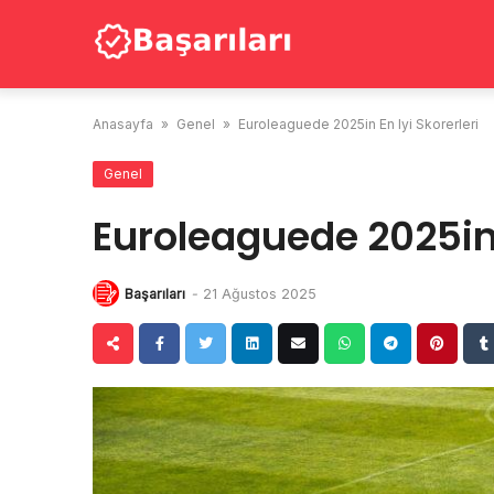
Skip
to
content
Anasayfa
»
Genel
»
Euroleaguede 2025in En Iyi Skorerleri
Genel
Euroleaguede 2025in E
Başarıları
-
21 Ağustos 2025