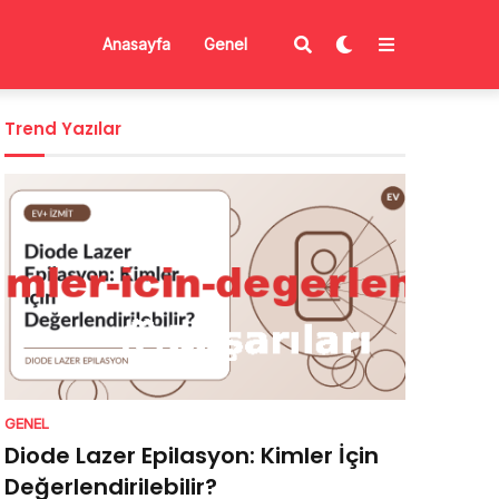
Anasayfa
Genel
Trend Yazılar
GENEL
Diode Lazer Epilasyon: Kimler İçin
Değerlendirilebilir?