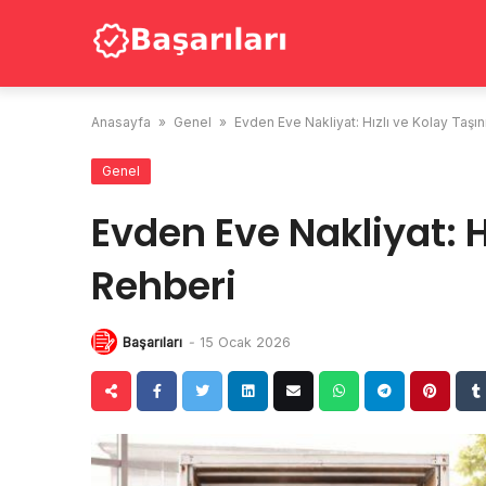
Skip
to
content
Anasayfa
»
Genel
»
Evden Eve Nakliyat: Hızlı ve Kolay Taş
Genel
Evden Eve Nakliyat: 
Rehberi
Başarıları
-
15 Ocak 2026