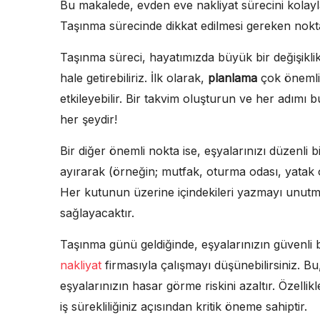
Bu makalede, evden eve nakliyat sürecini kolayla
Taşınma sürecinde dikkat edilmesi gereken nokta
Taşınma süreci, hayatımızda büyük bir değişiklik
hale getirebiliriz. İlk olarak,
planlama
çok önemlid
etkileyebilir. Bir takvim oluşturun ve her adımı
her şeydir!
Bir diğer önemli nokta ise, eşyalarınızı düzenli b
ayırarak (örneğin; mutfak, oturma odası, yatak od
Her kutunun üzerine içindekileri yazmayı unutma
sağlayacaktır.
Taşınma günü geldiğinde, eşyalarınızın güvenli b
nakliyat
firmasıyla çalışmayı düşünebilirsiniz.
eşyalarınızın hasar görme riskini azaltır. Özellik
iş sürekliliğiniz açısından kritik öneme sahiptir.