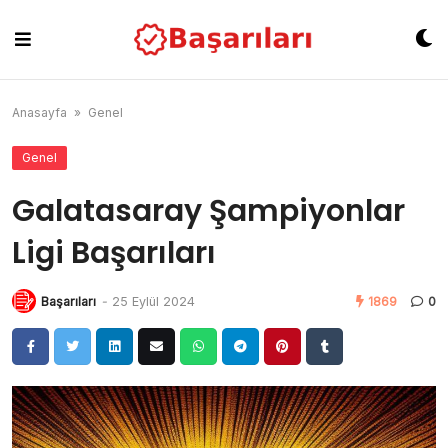
Skip
to
content
Anasayfa
»
Genel
Genel
Galatasaray Şampiyonlar
Ligi Başarıları
Başarıları
-
25 Eylül 2024
1869
0