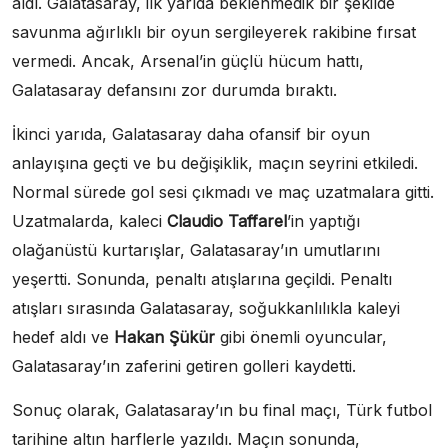
aldı. Galatasaray, ilk yarıda beklenmedik bir şekilde
savunma ağırlıklı bir oyun sergileyerek rakibine fırsat
vermedi. Ancak, Arsenal’in güçlü hücum hattı,
Galatasaray defansını zor durumda bıraktı.
İkinci yarıda, Galatasaray daha ofansif bir oyun
anlayışına geçti ve bu değişiklik, maçın seyrini etkiledi.
Normal sürede gol sesi çıkmadı ve maç uzatmalara gitti.
Uzatmalarda, kaleci
Claudio Taffarel
’in yaptığı
olağanüstü kurtarışlar, Galatasaray’ın umutlarını
yeşertti. Sonunda, penaltı atışlarına geçildi. Penaltı
atışları sırasında Galatasaray, soğukkanlılıkla kaleyi
hedef aldı ve
Hakan Şükür
gibi önemli oyuncular,
Galatasaray’ın zaferini getiren golleri kaydetti.
Sonuç olarak, Galatasaray’ın bu final maçı, Türk futbol
tarihine altın harflerle yazıldı. Maçın sonunda,