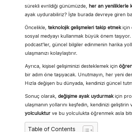
sürekli evrildiği günümüzde,
her an yeniliklerle
ayak uydurabiliriz? İşte burada devreye giren b
Öncelikle,
teknolojik gelişmeleri takip etmek
için
sosyal medyayı kullanmak büyük önem taşıyor. M
podcast’ler, güncel bilgiler edinmenin harika yoll
ulaşmanızı kolaylaştırır.
Ayrıca, kişisel gelişiminizi desteklemek için
öğren
bir adım öne taşıyacak. Unutmayın, her yeni deney
Hızla değişen bu dünyada, kendinizi güncel tutmak
Sonuç olarak,
değişime ayak uydurmak
için pro
ulaşmanın yollarını keşfedin, kendinizi geliştiri
yolculuktur
ve bu yolculukta öğrenmek asla bit
Table of Contents