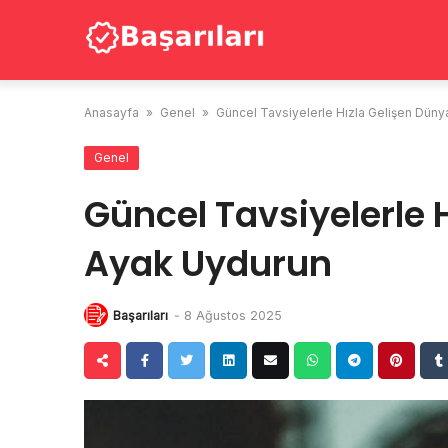
Skip
to
content
Anasayfa
»
Genel
»
Güncel Tavsiyelerle Hızla Gelişen Dün
Genel
Güncel Tavsiyelerle 
Ayak Uydurun
Başarıları
-
8 Ağustos 2025