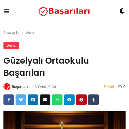
Skip
to
content
Anasayfa
»
Genel
Genel
Güzelyalı Ortaokulu
Başarıları
Başarıları
-
26 Eylül 2024
505
0