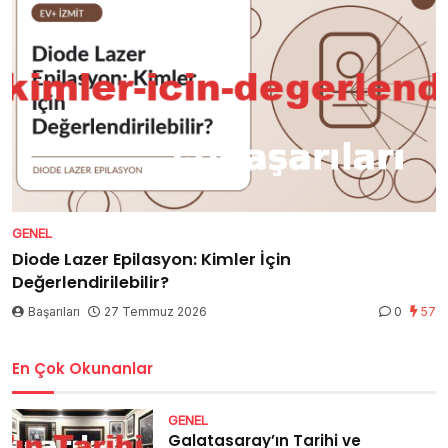
GENEL
Diode Lazer Epilasyon: Kimler İçin
Değerlendirilebilir?
Başarıları
27 Temmuz 2026
0
57
En Çok Okunanlar
GENEL
Galatasaray’ın Tarihi ve