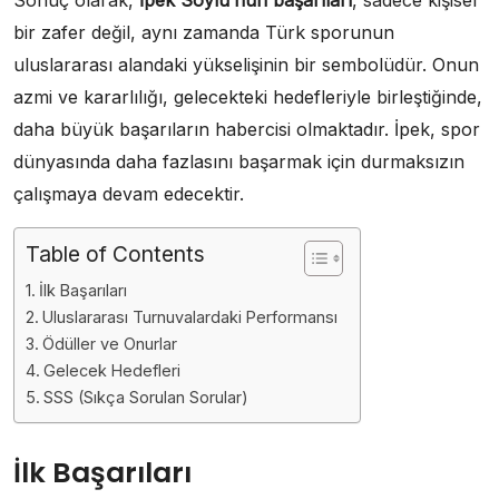
bir zafer değil, aynı zamanda Türk sporunun
uluslararası alandaki yükselişinin bir sembolüdür. Onun
azmi ve kararlılığı, gelecekteki hedefleriyle birleştiğinde,
daha büyük başarıların habercisi olmaktadır. İpek, spor
dünyasında daha fazlasını başarmak için durmaksızın
çalışmaya devam edecektir.
Table of Contents
İlk Başarıları
Uluslararası Turnuvalardaki Performansı
Ödüller ve Onurlar
Gelecek Hedefleri
SSS (Sıkça Sorulan Sorular)
İlk Başarıları