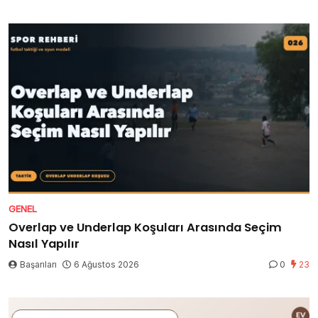
GENEL
Overlap ve Underlap Koşuları Arasında Seçim
Nasıl Yapılır
Başarıları
6 Ağustos 2026
0
23