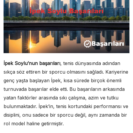
İpek Soylu’nun başarıları
, tenis dünyasında adından
sıkça söz ettiren bir sporcu olmasını sağladı. Kariyerine
genç yaşta başlayan İpek, kısa sürede birçok önemli
turnuvada başarılar elde etti. Bu başarıların arkasında
yatan faktörler arasında sıkı çalışma, azim ve tutku
bulunmaktadır. İpek’in, tenis kortundaki performansı ve
disiplini, onu sadece bir sporcu değil, aynı zamanda bir
rol model haline getirmiştir.