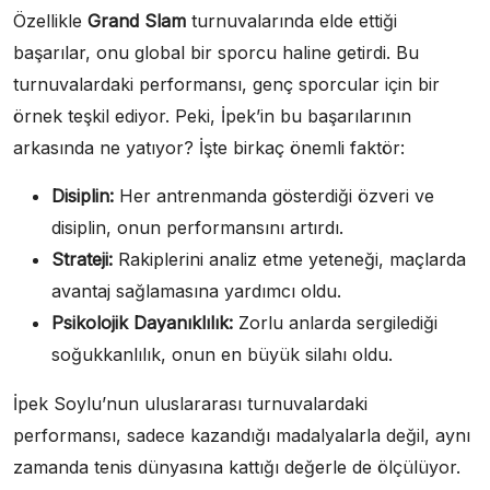
Özellikle
Grand Slam
turnuvalarında elde ettiği
başarılar, onu global bir sporcu haline getirdi. Bu
turnuvalardaki performansı, genç sporcular için bir
örnek teşkil ediyor. Peki, İpek’in bu başarılarının
arkasında ne yatıyor? İşte birkaç önemli faktör:
Disiplin:
Her antrenmanda gösterdiği özveri ve
disiplin, onun performansını artırdı.
Strateji:
Rakiplerini analiz etme yeteneği, maçlarda
avantaj sağlamasına yardımcı oldu.
Psikolojik Dayanıklılık:
Zorlu anlarda sergilediği
soğukkanlılık, onun en büyük silahı oldu.
İpek Soylu’nun uluslararası turnuvalardaki
performansı, sadece kazandığı madalyalarla değil, aynı
zamanda tenis dünyasına kattığı değerle de ölçülüyor.