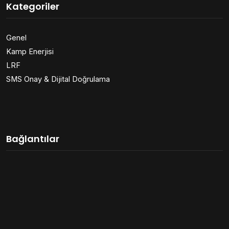
Kategoriler
Genel
Kamp Enerjisi
LRF
SMS Onay & Dijital Doğrulama
Bağlantılar