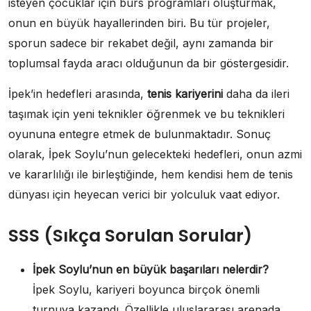
isteyen çocuklar için burs programları oluşturmak,
onun en büyük hayallerinden biri. Bu tür projeler,
sporun sadece bir rekabet değil, aynı zamanda bir
toplumsal fayda aracı olduğunun da bir göstergesidir.
İpek’in hedefleri arasında,
tenis kariyerini
daha da ileri
taşımak için yeni teknikler öğrenmek ve bu teknikleri
oyununa entegre etmek de bulunmaktadır. Sonuç
olarak, İpek Soylu’nun gelecekteki hedefleri, onun azmi
ve kararlılığı ile birleştiğinde, hem kendisi hem de tenis
dünyası için heyecan verici bir yolculuk vaat ediyor.
SSS (Sıkça Sorulan Sorular)
İpek Soylu’nun en büyük başarıları nelerdir?
İpek Soylu, kariyeri boyunca birçok önemli
turnuva kazandı. Özellikle uluslararası arenada