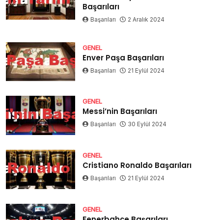
Başarıları
Başarıları
2 Aralık 2024
GENEL
Enver Paşa Başarıları
Başarıları
21 Eylül 2024
GENEL
Messi’nin Başarıları
Başarıları
30 Eylül 2024
GENEL
Cristiano Ronaldo Başarıları
Başarıları
21 Eylül 2024
GENEL
Fenerbahçe Başarıları