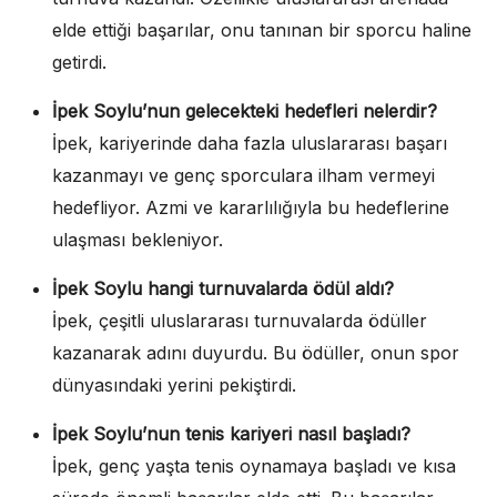
elde ettiği başarılar, onu tanınan bir sporcu haline
getirdi.
İpek Soylu’nun gelecekteki hedefleri nelerdir?
İpek, kariyerinde daha fazla uluslararası başarı
kazanmayı ve genç sporculara ilham vermeyi
hedefliyor. Azmi ve kararlılığıyla bu hedeflerine
ulaşması bekleniyor.
İpek Soylu hangi turnuvalarda ödül aldı?
İpek, çeşitli uluslararası turnuvalarda ödüller
kazanarak adını duyurdu. Bu ödüller, onun spor
dünyasındaki yerini pekiştirdi.
İpek Soylu’nun tenis kariyeri nasıl başladı?
İpek, genç yaşta tenis oynamaya başladı ve kısa