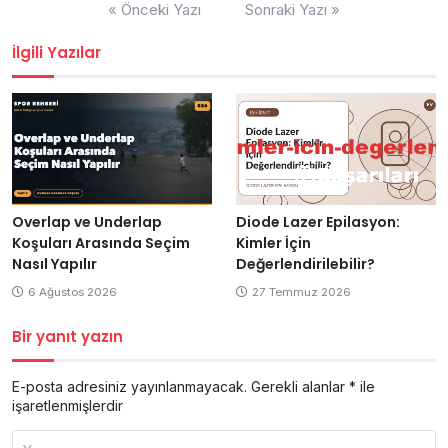
Yazı
« Önceki Yazı
Sonraki Yazı »
gezinmesi
İlgili Yazılar
Overlap ve Underlap
Diode Lazer Epilasyon:
Koşuları Arasında Seçim
Kimler İçin
Nasıl Yapılır
Değerlendirilebilir?
6 Ağustos 2026
27 Temmuz 2026
Bir yanıt yazın
E-posta adresiniz yayınlanmayacak.
Gerekli alanlar
*
ile
işaretlenmişlerdir