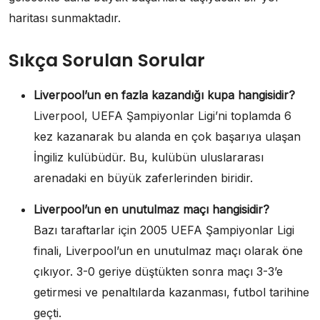
haritası sunmaktadır.
Sıkça Sorulan Sorular
Liverpool’un en fazla kazandığı kupa hangisidir?
Liverpool, UEFA Şampiyonlar Ligi’ni toplamda 6
kez kazanarak bu alanda en çok başarıya ulaşan
İngiliz kulübüdür. Bu, kulübün uluslararası
arenadaki en büyük zaferlerinden biridir.
Liverpool’un en unutulmaz maçı hangisidir?
Bazı taraftarlar için 2005 UEFA Şampiyonlar Ligi
finali, Liverpool’un en unutulmaz maçı olarak öne
çıkıyor. 3-0 geriye düştükten sonra maçı 3-3’e
getirmesi ve penaltılarda kazanması, futbol tarihine
geçti.