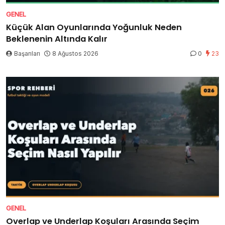
GENEL
Küçük Alan Oyunlarında Yoğunluk Neden
Beklenenin Altında Kalır
Başarıları
8 Ağustos 2026
0
23
GENEL
Overlap ve Underlap Koşuları Arasında Seçim