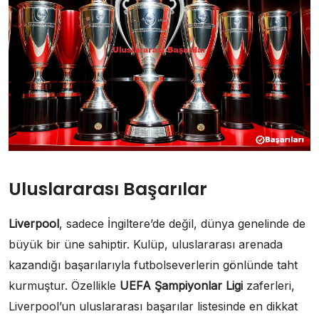
Uluslararası Başarılar
Liverpool
, sadece İngiltere’de değil, dünya genelinde de
büyük bir üne sahiptir. Kulüp, uluslararası arenada
kazandığı başarılarıyla futbolseverlerin gönlünde taht
kurmuştur. Özellikle
UEFA Şampiyonlar Ligi
zaferleri,
Liverpool’un uluslararası başarılar listesinde en dikkat