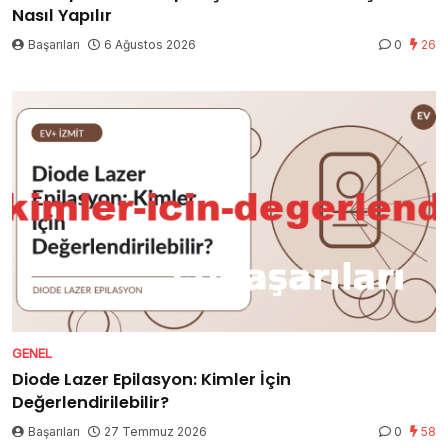
Nasıl Yapılır
Başarıları
6 Ağustos 2026
0
26
GENEL
Diode Lazer Epilasyon: Kimler İçin
Değerlendirilebilir?
Başarıları
27 Temmuz 2026
0
58