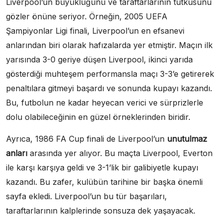
Liverpool’un büyüklüğünü ve taraftarlarının tutkusunu
gözler önüne seriyor. Örneğin, 2005 UEFA
Şampiyonlar Ligi finali, Liverpool’un en efsanevi
anlarından biri olarak hafızalarda yer etmiştir. Maçın ilk
yarısında 3-0 geriye düşen Liverpool, ikinci yarıda
gösterdiği muhteşem performansla maçı 3-3’e getirerek
penaltılara gitmeyi başardı ve sonunda kupayı kazandı.
Bu, futbolun ne kadar heyecan verici ve sürprizlerle
dolu olabileceğinin en güzel örneklerinden biridir.
Ayrıca, 1986 FA Cup finali de Liverpool’un
unutulmaz
anları
arasında yer alıyor. Bu maçta Liverpool, Everton
ile karşı karşıya geldi ve 3-1’lik bir galibiyetle kupayı
kazandı. Bu zafer, kulübün tarihine bir başka önemli
sayfa ekledi. Liverpool’un bu tür başarıları,
taraftarlarının kalplerinde sonsuza dek yaşayacak.