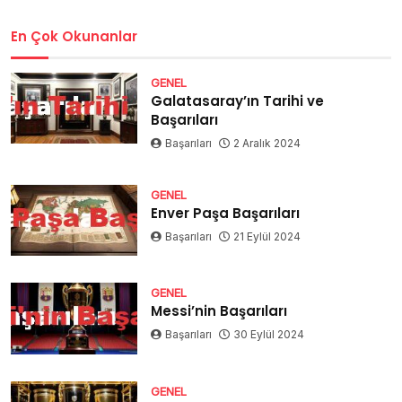
En Çok Okunanlar
GENEL
Galatasaray’ın Tarihi ve
Başarıları
Başarıları
2 Aralık 2024
GENEL
Enver Paşa Başarıları
Başarıları
21 Eylül 2024
GENEL
Messi’nin Başarıları
Başarıları
30 Eylül 2024
GENEL