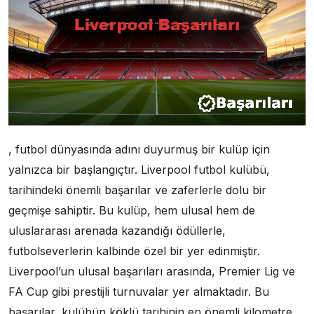
, futbol dünyasında adını duyurmuş bir kulüp için
yalnızca bir başlangıçtır. Liverpool futbol kulübü,
tarihindeki önemli başarılar ve zaferlerle dolu bir
geçmişe sahiptir. Bu kulüp, hem ulusal hem de
uluslararası arenada kazandığı ödüllerle,
futbolseverlerin kalbinde özel bir yer edinmiştir.
Liverpool’un ulusal başarıları arasında, Premier Lig ve
FA Cup gibi prestijli turnuvalar yer almaktadır. Bu
başarılar, kulübün köklü tarihinin en önemli kilometre