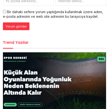
Bir dahaki sefere yorum yaptığımda kullanılmak üzere adımı,
e-posta adresimi ve web site adresimi bu tarayıcıya kaydet.
Trend Yazılar