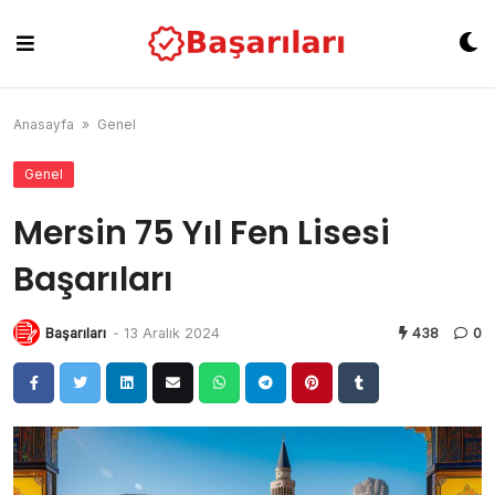
Skip
to
content
Anasayfa
»
Genel
Genel
Mersin 75 Yıl Fen Lisesi
Başarıları
Başarıları
-
13 Aralık 2024
438
0