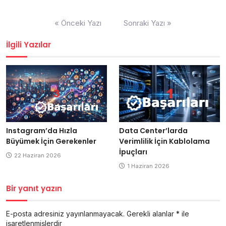
Yazı
« Önceki Yazı
Sonraki Yazı »
gezinmesi
İlgili Yazılar
Data Center’larda
Instagram’da Hızla
Verimlilik İçin Kablolama
Büyümek İçin Gerekenler
İpuçları
22 Haziran 2026
1 Haziran 2026
Bir yanıt yazın
E-posta adresiniz yayınlanmayacak.
Gerekli alanlar
*
ile
işaretlenmişlerdir