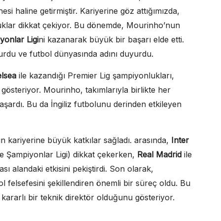
si haline getirmiştir. Kariyerine göz attığımızda,
klar dikkat çekiyor. Bu dönemde, Mourinho’nun
yonlar Ligi
ni kazanarak büyük bir başarı elde etti.
şturdu ve futbol dünyasında adını duyurdu.
lsea
ile kazandığı Premier Lig şampiyonlukları,
gösteriyor. Mourinho, takımlarıyla birlikte her
rdı. Bu da İngiliz futbolunu derinden etkileyen
kariyerine büyük katkılar sağladı. arasında,
Inter
 ve Şampiyonlar Ligi) dikkat çekerken,
Real Madrid
ile
sı alandaki etkisini pekiştirdi. Son olarak,
l felsefesini şekillendiren önemli bir süreç oldu. Bu
kararlı bir teknik direktör olduğunu gösteriyor.