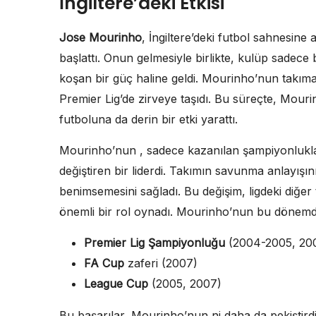
İngiltere’deki Etkisi
Jose Mourinho
, İngiltere’deki futbol sahnesine 
başlattı. Onun gelmesiyle birlikte, kulüp sadece
koşan bir güç haline geldi. Mourinho’nun takıma
Premier Lig’de zirveye taşıdı. Bu süreçte, Mourin
futboluna da derin bir etki yarattı.
Mourinho’nun , sadece kazanılan şampiyonluklarl
değiştiren bir liderdi. Takımın savunma anlayışı
benimsemesini sağladı. Bu değişim, ligdeki diğer 
önemli bir rol oynadı. Mourinho’nun bu dönemdeki
Premier Lig Şampiyonluğu
(2004-2005, 20
FA Cup
zaferi (2007)
League Cup
(2005, 2007)
Bu başarılar, Mourinho’nun ni daha da pekiştirdi