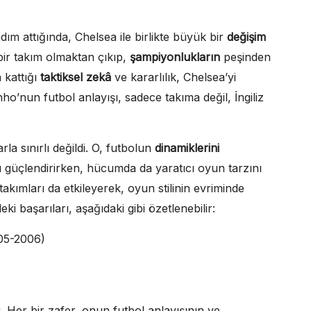
adım attığında, Chelsea ile birlikte büyük bir
değişim
 bir takım olmaktan çıkıp,
şampiyonlukların
peşinden
 kattığı
taktiksel zekâ
ve kararlılık, Chelsea’yi
ho’nun futbol anlayışı, sadece takıma değil, İngiliz
a sınırlı değildi. O, futbolun
dinamiklerini
nı güçlendirirken, hücumda da yaratıcı oyun tarzını
takımları da etkileyerek, oyun stilinin evriminde
 başarıları, aşağıdaki gibi özetlenebilir:
05-2006)
. Her bir zafer, onun futbol anlayışının ve