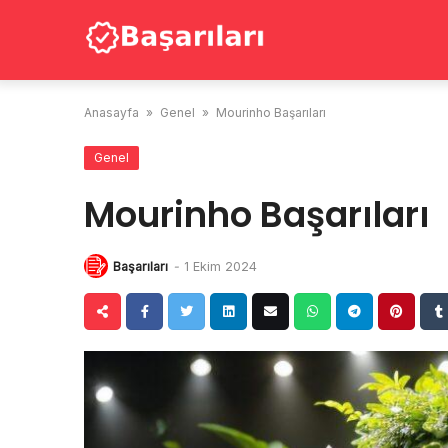
Skip
to
content
Anasayfa
»
Genel
»
Mourinho Başarıları
Genel
Mourinho Başarıları
Başarıları
-
1 Ekim 2024