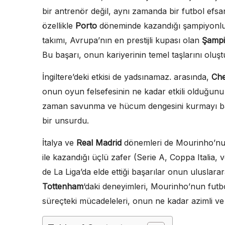
bir antrenör değil, aynı zamanda bir futbol efsane
özellikle
Porto
döneminde kazandığı şampiyonlu
takımı, Avrupa’nın en prestijli kupası olan
Şampi
Bu başarı, onun kariyerinin temel taşlarını olu
İngiltere’deki etkisi de yadsınamaz. arasında,
Che
onun oyun felsefesinin ne kadar etkili olduğunu 
zaman savunma ve hücum dengesini kurmayı başa
bir unsurdu.
İtalya ve
Real Madrid
dönemleri de Mourinho’nun 
ile kazandığı üçlü zafer (Serie A, Coppa Italia,
de La Liga’da elde ettiği başarılar onun uluslarara
Tottenham
‘daki deneyimleri, Mourinho’nun futbo
süreçteki mücadeleleri, onun ne kadar azimli ve 