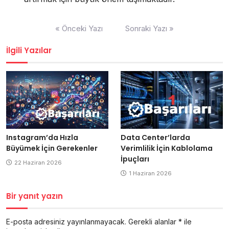
Yazı
« Önceki Yazı
Sonraki Yazı »
gezinmesi
İlgili Yazılar
Data Center’larda
Instagram’da Hızla
Verimlilik İçin Kablolama
Büyümek İçin Gerekenler
İpuçları
22 Haziran 2026
1 Haziran 2026
Bir yanıt yazın
E-posta adresiniz yayınlanmayacak.
Gerekli alanlar
*
ile