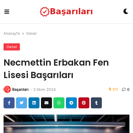
Skip
to
content
Anasayfa
»
Genel
Genel
Necmettin Erbakan Fen
Lisesi Başarıları
Başarıları
-
2 Ekim 2024
511
0