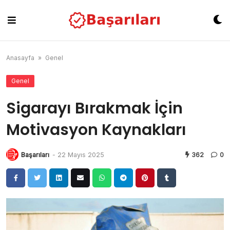
Skip
to
content
Anasayfa
»
Genel
Genel
Sigarayı Bırakmak İçin
Motivasyon Kaynakları
Başarıları
-
22 Mayıs 2025
362
0