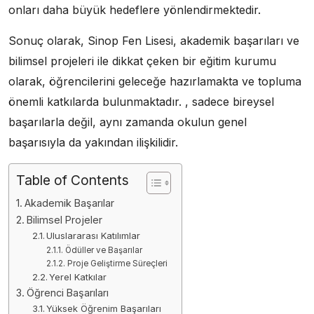
onları daha büyük hedeflere yönlendirmektedir.
Sonuç olarak, Sinop Fen Lisesi, akademik başarıları ve
bilimsel projeleri ile dikkat çeken bir eğitim kurumu
olarak, öğrencilerini geleceğe hazırlamakta ve topluma
önemli katkılarda bulunmaktadır. , sadece bireysel
başarılarla değil, aynı zamanda okulun genel
başarısıyla da yakından ilişkilidir.
Table of Contents
Akademik Başarılar
Bilimsel Projeler
Uluslararası Katılımlar
Ödüller ve Başarılar
Proje Geliştirme Süreçleri
Yerel Katkılar
Öğrenci Başarıları
Yüksek Öğrenim Başarıları