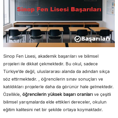
Sinop Fen Lisesi, akademik başarıları ve bilimsel
projeleri ile dikkat çekmektedir. Bu okul, sadece
Türkiye’de değil, uluslararası alanda da adından sıkça
söz ettirmektedir. , öğrencilerin sınav sonuçları ve
katıldıkları projelerle daha da görünür hale gelmektedir.
Özellikle,
öğrencilerin yüksek başarı oranları
ve çeşitli
bilimsel yarışmalarda elde ettikleri dereceler, okulun
eğitim kalitesini net bir şekilde ortaya koymaktadır.