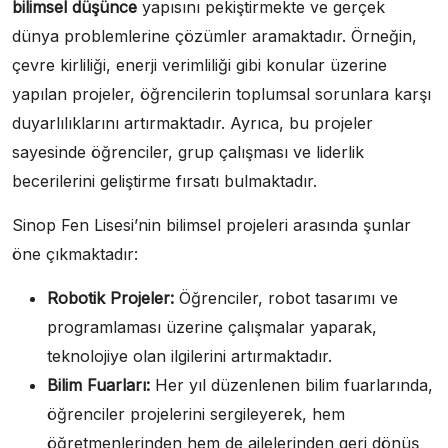
bilimsel düşünce
yapısını pekiştirmekte ve gerçek
dünya problemlerine çözümler aramaktadır. Örneğin,
çevre kirliliği, enerji verimliliği gibi konular üzerine
yapılan projeler, öğrencilerin toplumsal sorunlara karşı
duyarlılıklarını artırmaktadır. Ayrıca, bu projeler
sayesinde öğrenciler, grup çalışması ve liderlik
becerilerini geliştirme fırsatı bulmaktadır.
Sinop Fen Lisesi’nin bilimsel projeleri arasında şunlar
öne çıkmaktadır:
Robotik Projeler:
Öğrenciler, robot tasarımı ve
programlaması üzerine çalışmalar yaparak,
teknolojiye olan ilgilerini artırmaktadır.
Bilim Fuarları:
Her yıl düzenlenen bilim fuarlarında,
öğrenciler projelerini sergileyerek, hem
öğretmenlerinden hem de ailelerinden geri dönüş