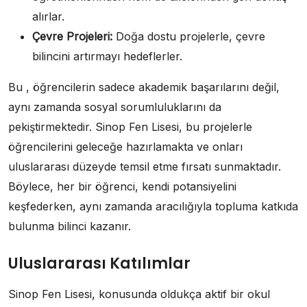
alırlar.
Çevre Projeleri:
Doğa dostu projelerle, çevre
bilincini artırmayı hedeflerler.
Bu , öğrencilerin sadece akademik başarılarını değil,
aynı zamanda sosyal sorumluluklarını da
pekiştirmektedir. Sinop Fen Lisesi, bu projelerle
öğrencilerini geleceğe hazırlamakta ve onları
uluslararası düzeyde temsil etme fırsatı sunmaktadır.
Böylece, her bir öğrenci, kendi potansiyelini
keşfederken, aynı zamanda aracılığıyla topluma katkıda
bulunma bilinci kazanır.
Uluslararası Katılımlar
Sinop Fen Lisesi, konusunda oldukça aktif bir okul