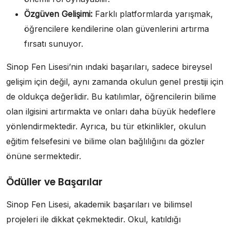
Özgüven Gelişimi:
Farklı platformlarda yarışmak,
öğrencilere kendilerine olan güvenlerini artırma
fırsatı sunuyor.
Sinop Fen Lisesi’nin ındaki başarıları, sadece bireysel
gelişim için değil, aynı zamanda okulun genel prestiji için
de oldukça değerlidir. Bu katılımlar, öğrencilerin bilime
olan ilgisini artırmakta ve onları daha büyük hedeflere
yönlendirmektedir. Ayrıca, bu tür etkinlikler, okulun
eğitim felsefesini ve bilime olan bağlılığını da gözler
önüne sermektedir.
Ödüller ve Başarılar
Sinop Fen Lisesi, akademik başarıları ve bilimsel
projeleri ile dikkat çekmektedir. Okul, katıldığı