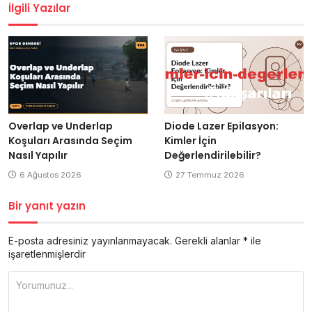
İlgili Yazılar
Overlap ve Underlap
Diode Lazer Epilasyon:
Koşuları Arasında Seçim
Kimler İçin
Nasıl Yapılır
Değerlendirilebilir?
6 Ağustos 2026
27 Temmuz 2026
Bir yanıt yazın
E-posta adresiniz yayınlanmayacak.
Gerekli alanlar
*
ile
işaretlenmişlerdir