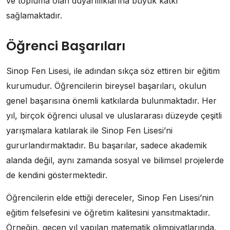
ve topluma olan duyarlılıklarına büyük katkı
sağlamaktadır.
Öğrenci Başarıları
Sinop Fen Lisesi, ile adından sıkça söz ettiren bir eğitim
kurumudur. Öğrencilerin bireysel başarıları, okulun
genel başarısına önemli katkılarda bulunmaktadır. Her
yıl, birçok öğrenci ulusal ve uluslararası düzeyde çeşitli
yarışmalara katılarak ile Sinop Fen Lisesi’ni
gururlandırmaktadır. Bu başarılar, sadece akademik
alanda değil, aynı zamanda sosyal ve bilimsel projelerde
de kendini göstermektedir.
Öğrencilerin elde ettiği dereceler, Sinop Fen Lisesi’nin
eğitim felsefesini ve öğretim kalitesini yansıtmaktadır.
Örneğin, geçen yıl yapılan matematik olimpiyatlarında,