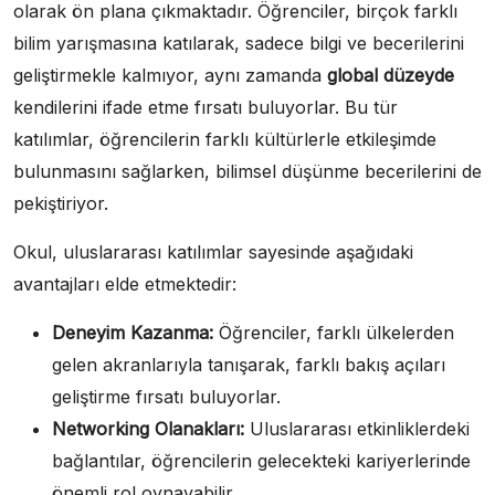
olarak ön plana çıkmaktadır. Öğrenciler, birçok farklı
bilim yarışmasına katılarak, sadece bilgi ve becerilerini
geliştirmekle kalmıyor, aynı zamanda
global düzeyde
kendilerini ifade etme fırsatı buluyorlar. Bu tür
katılımlar, öğrencilerin farklı kültürlerle etkileşimde
bulunmasını sağlarken, bilimsel düşünme becerilerini de
pekiştiriyor.
Okul, uluslararası katılımlar sayesinde aşağıdaki
avantajları elde etmektedir:
Deneyim Kazanma:
Öğrenciler, farklı ülkelerden
gelen akranlarıyla tanışarak, farklı bakış açıları
geliştirme fırsatı buluyorlar.
Networking Olanakları:
Uluslararası etkinliklerdeki
bağlantılar, öğrencilerin gelecekteki kariyerlerinde
önemli rol oynayabilir.