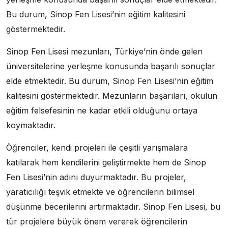
Bu durum, Sinop Fen Lisesi’nin eğitim kalitesini
göstermektedir.
Sinop Fen Lisesi mezunları, Türkiye’nin önde gelen
üniversitelerine yerleşme konusunda başarılı sonuçlar
elde etmektedir. Bu durum, Sinop Fen Lisesi’nin eğitim
kalitesini göstermektedir. Mezunların başarıları, okulun
eğitim felsefesinin ne kadar etkili olduğunu ortaya
koymaktadır.
Öğrenciler, kendi projeleri ile çeşitli yarışmalara
katılarak hem kendilerini geliştirmekte hem de Sinop
Fen Lisesi’nin adını duyurmaktadır. Bu projeler,
yaratıcılığı teşvik etmekte ve öğrencilerin bilimsel
düşünme becerilerini artırmaktadır. Sinop Fen Lisesi, bu
tür projelere büyük önem vererek öğrencilerin