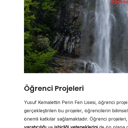
Öğrenci Projeleri
Yusuf Kemalettin Perin Fen Lisesi, öğrenci projel
gerçekleştirilen bu projeler, öğrencilerin bilims
önemli katkılar sağlamaktadır. Öğrenci projeler
yaratıcılığı
ve
işbirliği yeteneklerini
de ön plana ç