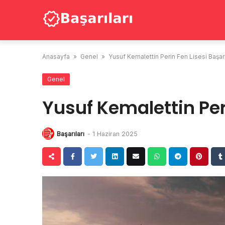
Skip
to
content
Anasayfa
»
Genel
»
Yusuf Kemalettin Perin Fen Lisesi Başarı
Genel
Yusuf Kemalettin Peri
Başarıları
-
1 Haziran 2025